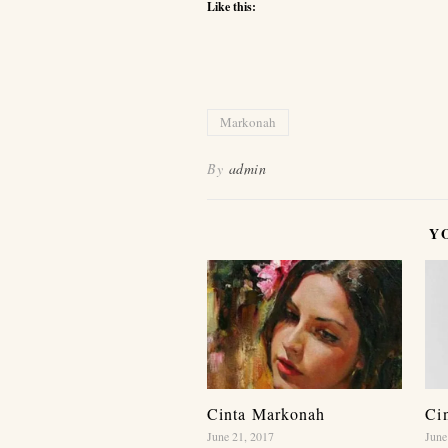
Like this:
Markonah
By
admin
Y
Cinta Markonah
Ci
June 21, 2017
June