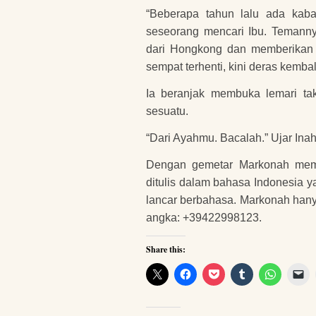
“Beberapa tahun lalu ada kab
seseorang mencari Ibu. Temann
dari Hongkong dan memberikan s
sempat terhenti, kini deras kemb
Ia beranjak membuka lemari ta
sesuatu.
“Dari Ayahmu. Bacalah.” Ujar Inah
Dengan gemetar Markonah memb
ditulis dalam bahasa Indonesia y
lancar berbahasa. Markonah han
angka: +39422998123.
Share this: