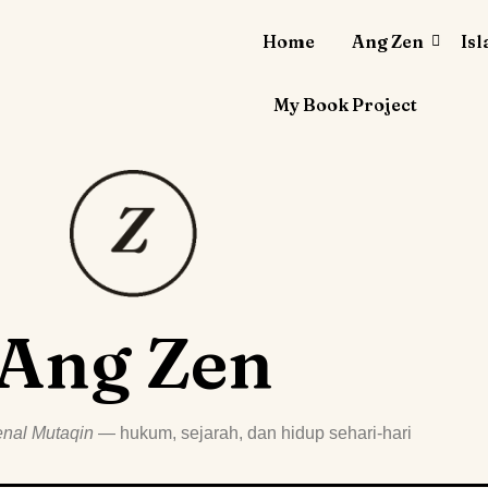
Home
Ang Zen
Is
My Book Project
Ang Zen
nal Mutaqin
— hukum, sejarah, dan hidup sehari-hari