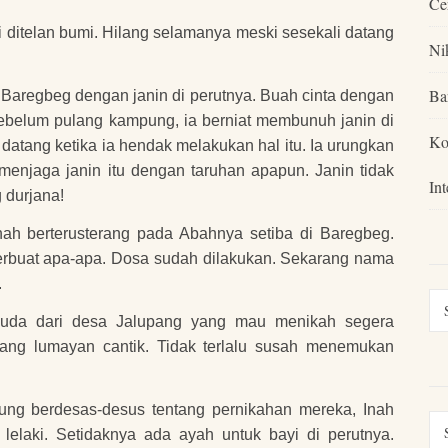
Ce
ti ditelan bumi. Hilang selamanya meski sesekali datang
Ni
Ba
 Baregbeg dengan janin di perutnya. Buah cinta dengan
ebelum pulang kampung, ia berniat membunuh janin di
Ko
 datang ketika ia hendak melakukan hal itu. Ia urungkan
k menjaga janin itu dengan taruhan apapun. Janin tidak
In
 durjana!
ah berterusterang pada Abahnya setiba di Baregbeg.
berbuat apa-apa. Dosa sudah dilakukan. Sekarang nama
.
uda dari desa Jalupang yang mau menikah segera
ang lumayan cantik. Tidak terlalu susah menemukan
ung berdesas-desus tentang pernikahan mereka, Inah
lelaki. Setidaknya ada ayah untuk bayi di perutnya.