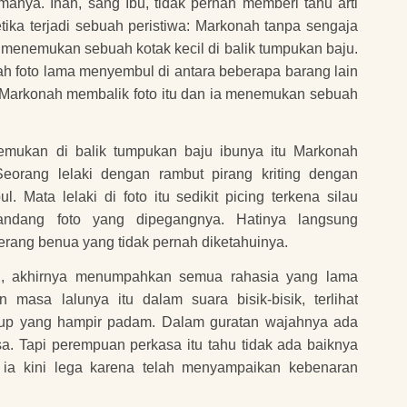
manya. Inah, sang Ibu, tidak pernah memberi tahu arti
tika terjadi sebuah peristiwa: Markonah tanpa sengaja
menemukan sebuah kotak kecil di balik tumpukan baju.
ah foto lama menyembul di antara beberapa barang lain
. Markonah membalik foto itu dan ia menemukan sebuah
temukan di balik tumpukan baju ibunya itu Markonah
eorang lelaki dengan rambut pirang kriting dengan
 Mata lelaki di foto itu sedikit picing terkena silau
ndang foto yang dipegangnya. Hatinya langsung
erang benua yang tidak pernah diketahuinya.
bu, akhirnya menumpahkan semua rahasia yang lama
 masa lalunya itu dalam suara bisik-bisik, terlihat
up yang hampir padam. Dalam guratan wajahnya ada
. Tapi perempuan perkasa itu tahu tidak ada baiknya
a ia kini lega karena telah menyampaikan kebenaran