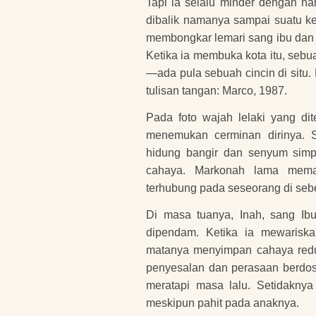
Tapi ia selalu minder dengan na
dibalik namanya sampai suatu ke
membongkar lemari sang ibu dan 
Ketika ia membuka kota itu, sebu
—ada pula sebuah cincin di situ
tulisan tangan: Marco, 1987.
Pada foto wajah lelaki yang di
menemukan cerminan dirinya. S
hidung bangir dan senyum simpul.
cahaya. Markonah lama mema
terhubung pada seseorang di seb
Di masa tuanya, Inah, sang I
dipendam. Ketika ia mewariskan
matanya menyimpan cahaya red
penyesalan dan perasaan berdosa
meratapi masa lalu. Setidakny
meskipun pahit pada anaknya.