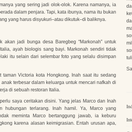
anya yang sering jadi olok-olok. Karena namanya, ia
da
berada dalam penjara. Tapi, kata ibunya, nama itu bukan
ke
ng yang harus disyukuri–atau dikutuk–di baliknya.
da
ma
so
k akan jadi bunga desa Baregbeg “Markonah” untuk
mi
talia, ayah biologis sang bayi. Markonah sendiri tidak
so
aki itu selain dari selembar foto yang selalu disimpan
tu
Sa
 taman Victoria kota Hongkong. Inah saat itu sedang
 anak terbesar dalam keluarga untuk mencari nafkah di
ja di sebuah restoran Italia.
perlu saya ceritakan disini. Yang jelas Marco dan Inah
In
dan hubungan terlarang. Inah hamil. Ya, Marco yang
endak meminta Marco bertanggung jawab, ia keburu
Int
gkong karena alasan keimigrasian. Entah urusan apa,