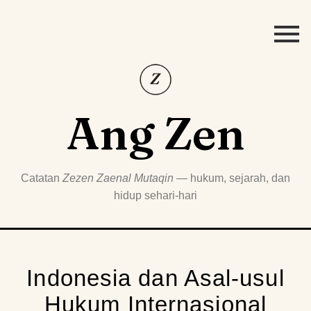
Ang Zen
Catatan
Zezen Zaenal Mutaqin
— hukum, sejarah, dan
hidup sehari-hari
Indonesia dan Asal-usul
Hukum Internasional