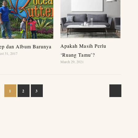
Apakah Masih Perlu
ep dan Album Barunya
st 31, 2017
‘Ruang Tamu’?
March 29, 2021
1
2
3