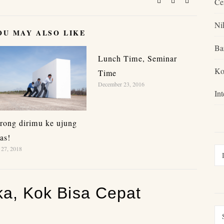
Ce
Ni
OU MAY ALSO LIKE
Ba
Lunch Time, Seminar
Ko
Time
December 23, 2016
In
rong dirimu ke ujung
as!
27, 2018
ka, Kok Bisa Cepat