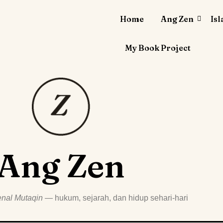
Home
Ang Zen
Is
My Book Project
Ang Zen
nal Mutaqin
— hukum, sejarah, dan hidup sehari-hari