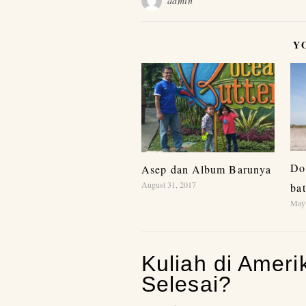
admin
Y
Do
Asep dan Album Barunya
August 31, 2017
bat
May 
Kuliah di Ameri
Selesai?