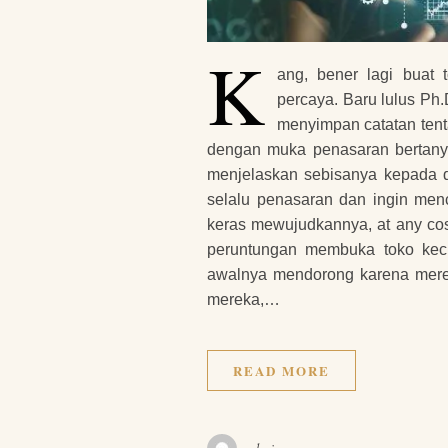
K
ang, bener lagi buat 
percaya. Baru lulus Ph.
menyimpan catatan ten
dengan muka penasaran bertan
menjelaskan sebisanya kepada d
selalu penasaran dan ingin men
keras mewujudkannya, at any cost
peruntungan membuka toko keci
awalnya mendorong karena merek
mereka,…
READ MORE