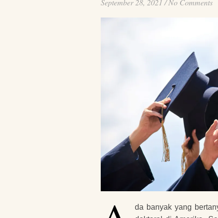
September 28, 2021
/
No Comments
A
da banyak yang bertany