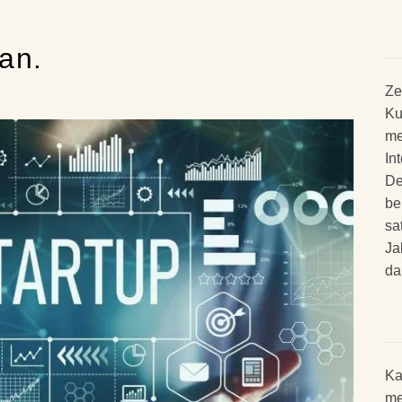
an.
Ze
Ku
me
In
De
be
sa
Ja
da
Ka
me