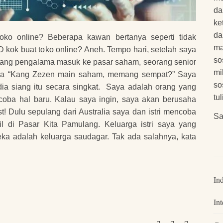
da
ke
da
toko online? Beberapa kawan bertanya seperti tidak
ma
D kok buat toko online? Aneh. Tempo hari, setelah saya
so
tang pengalama masuk ke pasar saham, seorang senior
mi
ya “Kang Zezen main saham, memang sempat?” Saya
so
ia siang itu secara singkat. Saya adalah orang yang
tu
coba hal baru. Kalau saya ingin, saya akan berusaha
! Dulu sepulang dari Australia saya dan istri mencoba
Sa
l di Pasar Kita Pamulang. Keluarga istri saya yang
a adalah keluarga saudagar. Tak ada salahnya, kata
In
Int