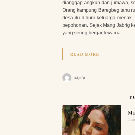
dianggap angkuh dan jumawa, set
Orang kampung Baregbeg tahu rum
desa itu dihuni keluarga menak.
pepohonan. Sejak Mang Jabrig kec
yang sering berganti warna.
READ MORE
admin
Y
Ma
June