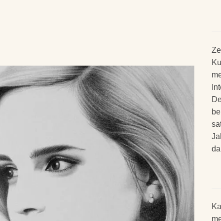
h
Ze
Ku
me
In
De
be
sa
Ja
da
Ka
me