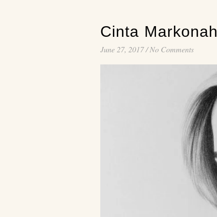
Cinta Markona
June 27, 2017
/
No Comments