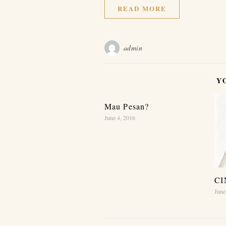
READ MORE
admin
Y
Mau Pesan?
June 4, 2016
C
June