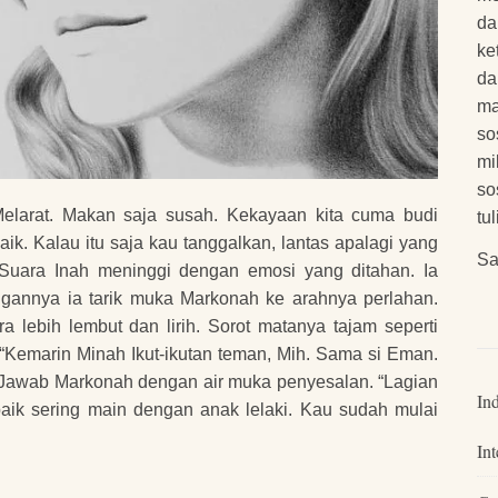
da
ke
da
ma
so
mi
so
Melarat. Makan saja susah. Kekayaan kita cuma budi
tu
aik. Kalau itu saja kau tanggalkan, lantas apalagi yang
Sa
” Suara Inah meninggi dengan emosi yang ditahan. Ia
gannya ia tarik muka Markonah ke arahnya perlahan.
 lebih lembut dan lirih. Sorot matanya tajam seperti
Kemarin Minah Ikut-ikutan teman, Mih. Sama si Eman.
” Jawab Markonah dengan air muka penyesalan. “Lagian
In
aik sering main dengan anak lelaki. Kau sudah mulai
Int