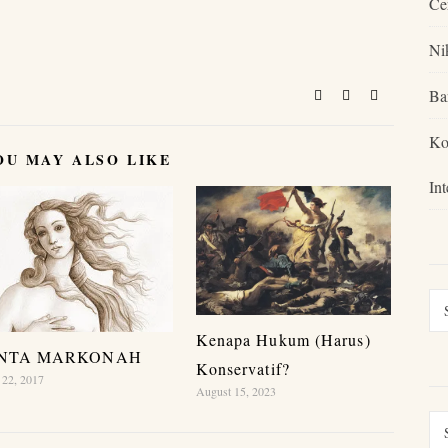
Ce
Ni
Ba
Ko
OU MAY ALSO LIKE
In
Kenapa Hukum (Harus)
INTA MARKONAH
Konservatif?
 22, 2017
August 15, 2023