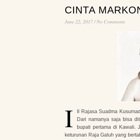
CINTA MARKO
June 22, 2017
/
No Comments
I
II Rajasa Suadma Kusumadi
Dari namanya saja bisa di
bupati pertama di Kawali.
keturunan Raja Galuh yang bertaht