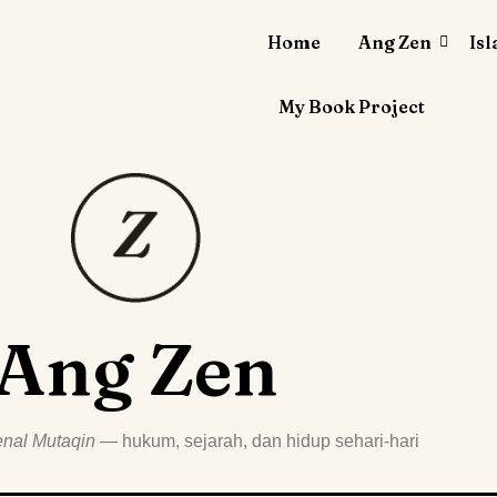
Home
Ang Zen
Is
My Book Project
Ang Zen
nal Mutaqin
— hukum, sejarah, dan hidup sehari-hari