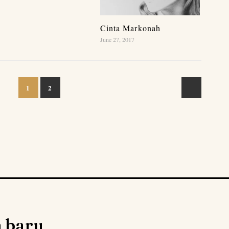
Cinta Markonah
June 27, 2017
1
2
n baru