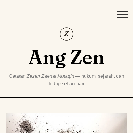
Ang Zen
Catatan
Zezen Zaenal Mutaqin
— hukum, sejarah, dan
hidup sehari-hari