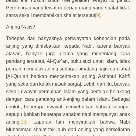
besar ahli hukum Islam mengatakan riwayat itu palsu.
Perempuan yang lewat di depan orang yang shalat tidak
sama sekali membatalkan shalat tersebut
[9]
.
Anjing Najis?
Terlepas dari banyaknya periwayatan kebencian pada
anjing yang dinisbatkan kepada Nabi, karena banyak
alasan, banyak juga ulama yang menentang cara
pandang tersebut. Al-Qur’an, buku suci umat Islam, tidak
pernah mengutuk anjing sebagai binatang najis dan jahat
[Al-Qur’an bahkan menceritakan anjing Ashabul Kahfi
yang setia dan kelak masuk surga]. Lebih dari itu, banyak
sekali riwayat permulaan Islam yang bertolak belakang
dengan cara pandang anti-anjing dalam Islam. Sebagai
contoh, beberapa riwayat menyebutkan bahwa sepupu-
sepupu bahkan beberapa sahabat nabi mempunyai anak
anjing
[10]
. Laporan lain menyiratkan bahwa Nabi
Muhammad shalat tak jauh dari anjing yang berkeliaran