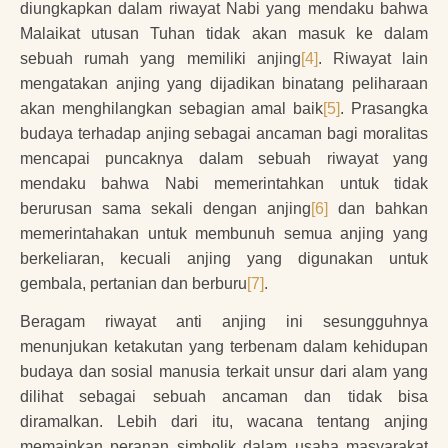
diungkapkan dalam riwayat Nabi yang mendaku bahwa
Malaikat utusan Tuhan tidak akan masuk ke dalam
sebuah rumah yang memiliki anjing
[4]
. Riwayat lain
mengatakan anjing yang dijadikan binatang peliharaan
akan menghilangkan sebagian amal baik
[5]
. Prasangka
budaya terhadap anjing sebagai ancaman bagi moralitas
mencapai puncaknya dalam sebuah riwayat yang
mendaku bahwa Nabi memerintahkan untuk tidak
berurusan sama sekali dengan anjing
[6]
dan bahkan
memerintahakan untuk membunuh semua anjing yang
berkeliaran, kecuali anjing yang digunakan untuk
gembala, pertanian dan berburu
[7]
.
Beragam riwayat anti anjing ini sesungguhnya
menunjukan ketakutan yang terbenam dalam kehidupan
budaya dan sosial manusia terkait unsur dari alam yang
dilihat sebagai sebuah ancaman dan tidak bisa
diramalkan. Lebih dari itu, wacana tentang anjing
memainkan peranan simbolik dalam usaha masyarakat