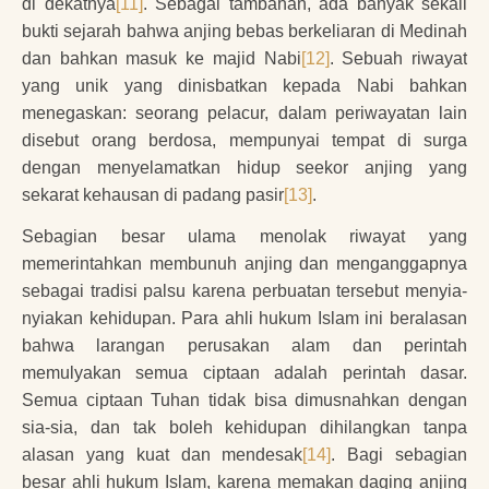
di dekatnya
[11]
. Sebagai tambahan, ada banyak sekali
bukti sejarah bahwa anjing bebas berkeliaran di Medinah
dan bahkan masuk ke majid Nabi
[12]
. Sebuah riwayat
yang unik yang dinisbatkan kepada Nabi bahkan
menegaskan: seorang pelacur, dalam periwayatan lain
disebut orang berdosa, mempunyai tempat di surga
dengan menyelamatkan hidup seekor anjing yang
sekarat kehausan di padang pasir
[13]
.
Sebagian besar ulama menolak riwayat yang
memerintahkan membunuh anjing dan menganggapnya
sebagai tradisi palsu karena perbuatan tersebut menyia-
nyiakan kehidupan. Para ahli hukum Islam ini beralasan
bahwa larangan perusakan alam dan perintah
memulyakan semua ciptaan adalah perintah dasar.
Semua ciptaan Tuhan tidak bisa dimusnahkan dengan
sia-sia, dan tak boleh kehidupan dihilangkan tanpa
alasan yang kuat dan mendesak
[14]
. Bagi sebagian
besar ahli hukum Islam, karena memakan daging anjing