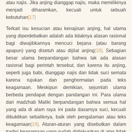
atau najis. Jika anjing dianggap najis, maka memilikinya
menjadi diharamkan, kecuali untuk sebuah
kebutuhan
[17]
Terkait isu kesucian atau kenajisan anjing, hal utama
yang diperdebatkan adalah ada tidaknya alasan rasional
bagi diwajibkannya mencuci bejana (atau barang
apapun) yang disetuh atau dijilat anjing
[18]
. Sebagian
besar ulama berpandangan bahwa tak ada alasan
rasional bagi perintah tersebut, dan karena itu anjing,
seperti juga babi, dianggap najis dan tidak suci semata
karena rujukan dan penghormatan pada teks
keagamaan. Meskipun demikian, sejumlah ulama
berbeda pendapat dengan pandangan ini. Para ulama
dari madzhab Maliki berpandangan bahwa semua hal
yang ada di alam raya ini pada dasarnya suci, kecuali
dibuktikan sebaliknya, baik oleh pengalaman atau teks
keagamaan
[19]
. Aturan-aturan yang disebutkan dalam
tradisi keagamaan yang sudah didiskusikan di atas tidak