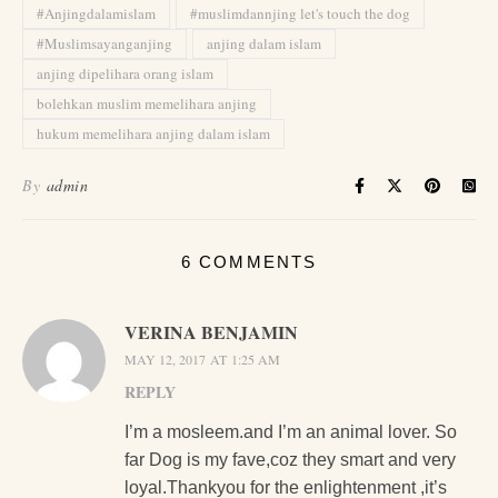
#Anjingdalamislam
#muslimdannjing let's touch the dog
#Muslimsayanganjing
anjing dalam islam
anjing dipelihara orang islam
bolehkan muslim memelihara anjing
hukum memelihara anjing dalam islam
By
admin
6 COMMENTS
VERINA BENJAMIN
MAY 12, 2017 AT 1:25 AM
REPLY
I’m a mosleem.and I’m an animal lover. So
far Dog is my fave,coz they smart and very
loyal.Thankyou for the enlightenment ,it’s