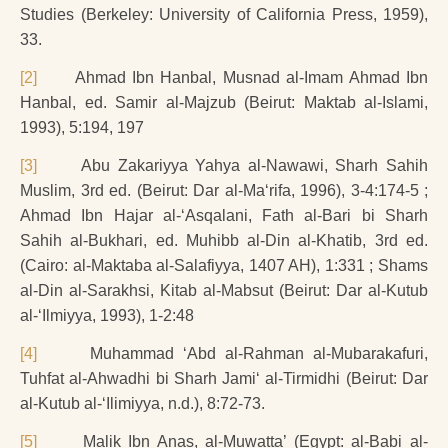
Studies (Berkeley: University of California Press, 1959),
33.
[2]
Ahmad Ibn Hanbal, Musnad al-Imam Ahmad Ibn
Hanbal, ed. Samir al-Majzub (Beirut: Maktab al-Islami,
1993), 5:194, 197
[3]
Abu Zakariyya Yahya al-Nawawi, Sharh Sahih
Muslim, 3rd ed. (Beirut: Dar al-Ma‘rifa, 1996), 3-4:174-5 ;
Ahmad Ibn Hajar al-‘Asqalani, Fath al-Bari bi Sharh
Sahih al-Bukhari, ed. Muhibb al-Din al-Khatib, 3rd ed.
(Cairo: al-Maktaba al-Salafiyya, 1407 AH), 1:331 ; Shams
al-Din al-Sarakhsi, Kitab al-Mabsut (Beirut: Dar al-Kutub
al-‘Ilmiyya, 1993), 1-2:48
[4]
Muhammad ‘Abd al-Rahman al-Mubarakafuri,
Tuhfat al-Ahwadhi bi Sharh Jami‘ al-Tirmidhi (Beirut: Dar
al-Kutub al-‘Ilimiyya, n.d.), 8:72-73.
[5]
Malik Ibn Anas, al-Muwatta’ (Egypt: al-Babi al-