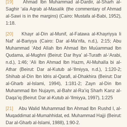
[19]
Ahmad Ibn Muhammad al-Dardir, al-Sharh al-
Saghir ‘ala Aqrab al-Masalik (the commentary of Ahmad
al-Sawi is in the margins) (Cairo: Mustafa al-Babi, 1952),
1:18.
[20]
Khayr al-Din al-Munif, al-Fatawa al-Khayriyya li
Naf‘ al-Bariyya (Cairo: Dar al-Ma‘rifa, n.d.), 2:15; Abu
Muhammad ‘Abd Allah Ibn Ahmad Ibn Muúammad Ibn
Qudama, al-Mughni (Beirut: Dar Ihya’ al-Turath al-‘Arabi,
n.d.), 1:46; ‘Ali Ibn Ahmad Ibn Hazm, Al-Muhalla bi al-
Athar (Beirut: Dar al-Kutub al-‘Ilmiyya, n.d.), 1:120-2;
Shihab al-Din Ibn Idris al-Qarafi, al-Dhakhira (Beirut: Dar
al-Gharb al-Islami, 1994), 1:181-2; Zayn al-Din Ibn
Muhammad Ibn Nujaym, al-Bahr al-Ra’iq Sharh Kanz al-
Daqa’iq (Beirut: Dar al-Kutub al-‘Ilmiyya, 1997), 1:225
[21]
Abu Walid Muhammad Ibn Ahmad Ibn Rushd I, al-
Muqaddimat al-Mumahhidat, ed. Muhammad Hajji (Beirut:
Dar al-Gharb al-Islami, 1988), 1:90-2.