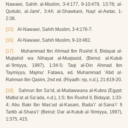
Nawawi, Sahih al-Muslim, 3-4:177, 9-10:479, 13:78; al-
Qurtubi, al-Jami‘, 3:44; al-Shawkani, Nayl al-Awtar, 1-
2:38.
[15]
Al-Nawawi, Sahih Muslim, 3-4:176-7.
[16]
Al-Nawawi, Sahih Muslim, 9-10:482.
[17]
Muhammad Ibn Ahmad Ibn Rushd II, Bidayat al-
Mujtahid wa Nihayat al-Muqtasid, (Beirut: al-Kutub
al-‘Ilmiyya, 1997), 1:34-5; Taqi al-Din Ahmad Ibn
Taymiyya, Majmu‘ Fatawa, ed. Muhammad ‘Abd al-
Rahman Ibn Qasim, 2nd ed. (Riyadh: np, n.d.), 21:619-20.
[18]
Sahnun Ibn Sa‘id, al-Mudawwana al-Kubra (Egypt:
Matba‘at al-Sa‘ada, n.d.), 1:5; Ibn Rushd II, Bidayat, 1:33-
4; Abu Bakr Ibn Mas‘ud al-Kasani, Bada’i‘ al-Sana’i‘ fi
Tartib al-Shara’i‘ (Beirut: Dar al-Kutub al-‘Ilimiyya, 1997),
1:375, 415.