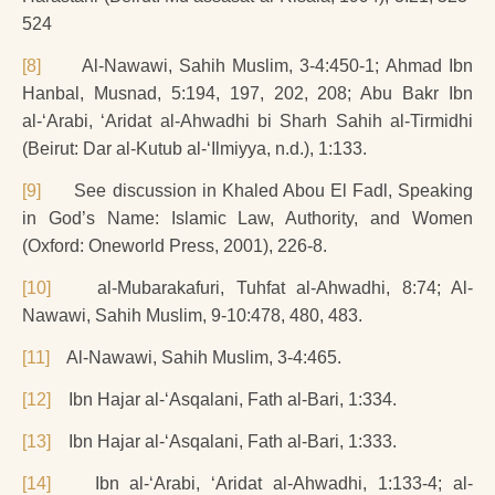
524
[8]
Al-Nawawi, Sahih Muslim, 3-4:450-1; Ahmad Ibn
Hanbal, Musnad, 5:194, 197, 202, 208; Abu Bakr Ibn
al-‘Arabi, ‘Aridat al-Ahwadhi bi Sharh Sahih al-Tirmidhi
(Beirut: Dar al-Kutub al-‘Ilmiyya, n.d.), 1:133.
[9]
See discussion in Khaled Abou El Fadl, Speaking
in God’s Name: Islamic Law, Authority, and Women
(Oxford: Oneworld Press, 2001), 226-8.
[10]
al-Mubarakafuri, Tuhfat al-Ahwadhi, 8:74; Al-
Nawawi, Sahih Muslim, 9-10:478, 480, 483.
[11]
Al-Nawawi, Sahih Muslim, 3-4:465.
[12]
Ibn Hajar al-‘Asqalani, Fath al-Bari, 1:334.
[13]
Ibn Hajar al-‘Asqalani, Fath al-Bari, 1:333.
[14]
Ibn al-‘Arabi, ‘Aridat al-Ahwadhi, 1:133-4; al-