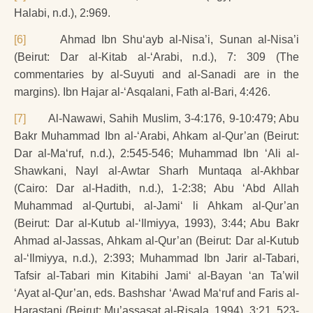
Halabi, n.d.), 2:969.
[6]
Ahmad Ibn Shu‘ayb al-Nisa’i, Sunan al-Nisa’i
(Beirut: Dar al-Kitab al-‘Arabi, n.d.), 7: 309 (The
commentaries by al-Suyuti and al-Sanadi are in the
margins). Ibn Hajar al-‘Asqalani, Fath al-Bari, 4:426.
[7]
Al-Nawawi, Sahih Muslim, 3-4:176, 9-10:479; Abu
Bakr Muhammad Ibn al-‘Arabi, Ahkam al-Qur’an (Beirut:
Dar al-Ma‘ruf, n.d.), 2:545-546; Muhammad Ibn ‘Ali al-
Shawkani, Nayl al-Awtar Sharh Muntaqa al-Akhbar
(Cairo: Dar al-Hadith, n.d.), 1-2:38; Abu ‘Abd Allah
Muhammad al-Qurtubi, al-Jami‘ li Ahkam al-Qur’an
(Beirut: Dar al-Kutub al-‘Ilmiyya, 1993), 3:44; Abu Bakr
Ahmad al-Jassas, Ahkam al-Qur’an (Beirut: Dar al-Kutub
al-‘Ilmiyya, n.d.), 2:393; Muhammad Ibn Jarir al-Tabari,
Tafsir al-Tabari min Kitabihi Jami‘ al-Bayan ‘an Ta’wil
‘Ayat al-Qur’an, eds. Bashshar ‘Awad Ma‘ruf and Faris al-
Harastani (Beirut: Mu’assasat al-Risala, 1994), 3:21, 523-