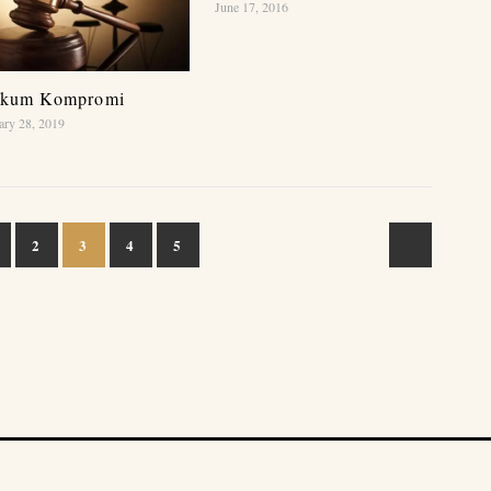
June 17, 2016
kum Kompromi
ary 28, 2019
2
3
4
5