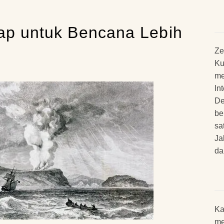
iap untuk Bencana Lebih
Ze
Ku
me
In
De
be
sa
Ja
da
Ka
me