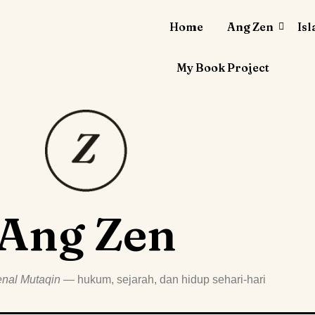
Home
Ang Zen
Is
My Book Project
Ang Zen
nal Mutaqin
— hukum, sejarah, dan hidup sehari-hari