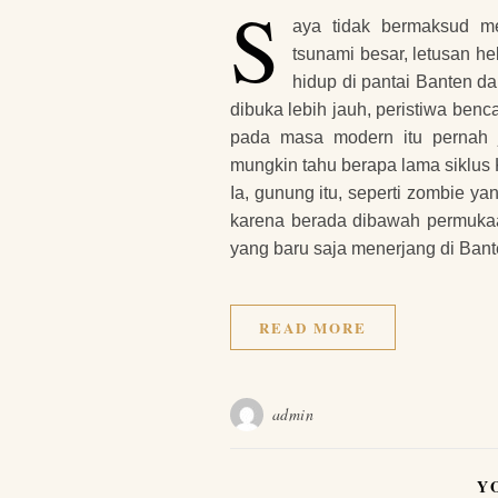
S
aya tidak bermaksud men
tsunami besar, letusan h
hidup di pantai Banten d
dibuka lebih jauh, peristiwa ben
pada masa modern itu pernah j
mungkin tahu berapa lama siklus 
Ia, gunung itu, seperti zombie yan
karena berada dibawah permukaan
yang baru saja menerjang di Ba
READ MORE
admin
Y