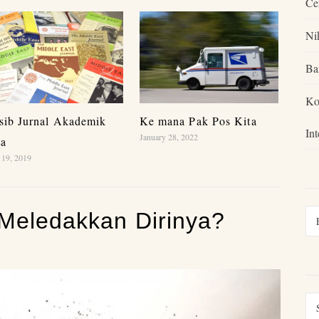
Ce
Ni
Ba
Ko
sib Jurnal Akademik
Ke mana Pak Pos Kita
In
January 28, 2022
ta
19, 2019
 Meledakkan Dirinya?