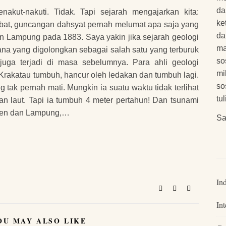
da
akut-nakuti. Tidak. Tapi sejarah mengajarkan kita:
ke
ebat, guncangan dahsyat pernah melumat apa saja yang
da
an Lampung pada 1883. Saya yakin jika sejarah geologi
ma
cana yang digolongkan sebagai salah satu yang terburuk
so
uga terjadi di masa sebelumnya. Para ahli geologi
mi
Krakatau tumbuh, hancur oleh ledakan dan tumbuh lagi.
so
g tak pernah mati. Mungkin ia suatu waktu tidak terlihat
tu
 laut. Tapi ia tumbuh 4 meter pertahun! Dan tsunami
nten dan Lampung,…
Sa
In
Int
OU MAY ALSO LIKE