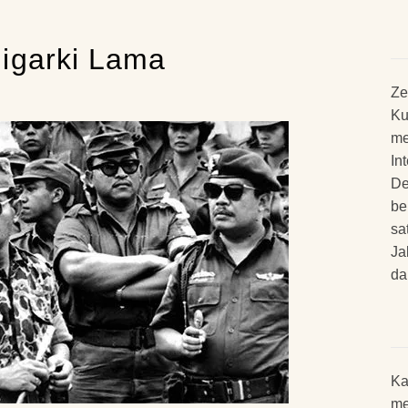
igarki Lama
Ze
Ku
me
In
De
be
sa
Ja
da
Ka
me