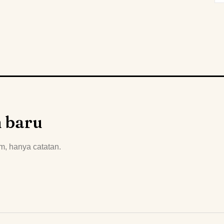
n baru
m, hanya catatan.