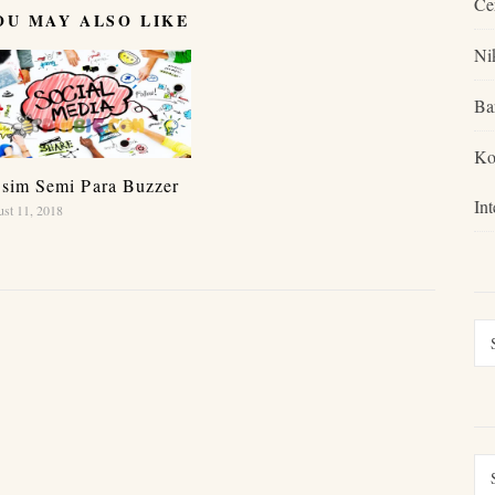
Ce
OU MAY ALSO LIKE
Ni
Ba
Ko
sim Semi Para Buzzer
In
st 11, 2018