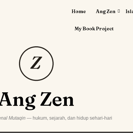
Home
Ang Zen
Is
My Book Project
Ang Zen
nal Mutaqin
— hukum, sejarah, dan hidup sehari-hari