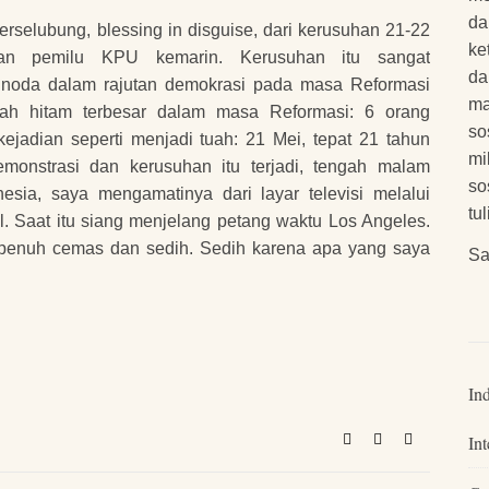
da
rselubung, blessing in disguise, dari kerusuhan 21-22
ke
n pemilu KPU kemarin. Kerusuhan itu sangat
da
 noda dalam rajutan demokrasi pada masa Reformasi
ma
ktah hitam terbesar dalam masa Reformasi: 6 orang
so
ejadian seperti menjadi tuah: 21 Mei, tepat 21 tahun
mi
emonstrasi dan kerusuhan itu terjadi, tengah malam
so
esia, saya mengamatinya dari layar televisi melalui
tu
il. Saat itu siang menjelang petang waktu Los Angeles.
 penuh cemas dan sedih. Sedih karena apa yang saya
Sa
…
In
Int